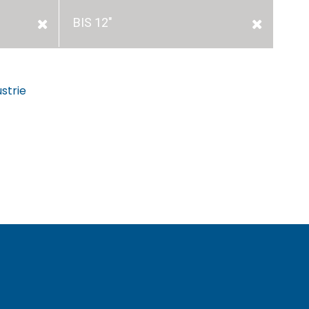
BIS 12"
strie