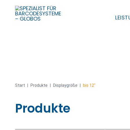
LEIS
Skip
to
content
Start
|
Produkte
|
Displaygröße
|
bis 12"
Produkte