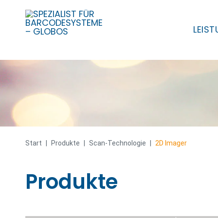
LEIS
Skip
to
content
Start
|
Produkte
|
Scan-Technologie
|
2D Imager
Produkte