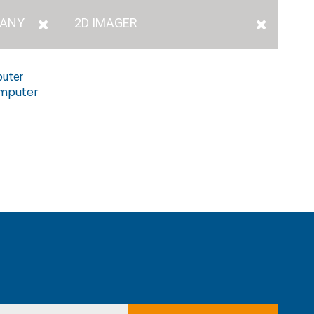
PANY
2D IMAGER
omputer