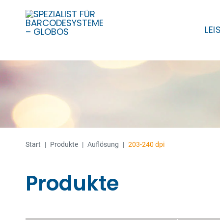
LE
Skip
to
content
Start
|
Produkte
|
Auflösung
|
203-240 dpi
Produkte