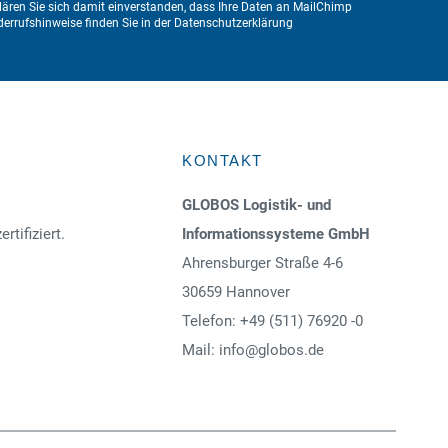
ären Sie sich damit einverstanden, dass Ihre Daten an MailChimp
errufshinweise finden Sie in der
Datenschutzerklärung
KONTAKT
GLOBOS Logistik- und
ertifiziert.
Informationssysteme GmbH
Ahrensburger Straße 4-6
30659 Hannover
Telefon: +49 (511) 76920 -0
Mail: info@globos.de