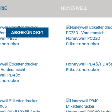
RIE
HONEYWELL
ABGEKÜNDIGT
ell PB32
Honeywell PC23D
tendrucker
Etikettendrucker
Honeywell PD45/PD45
Etikettendrucker
ell PD43c
tendrucker
ell PX45/PX65 Serie
Honeywell PX940 Serie