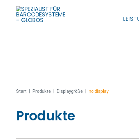
LEIS
Skip
to
content
Start
|
Produkte
|
Displaygröße
|
no display
Produkte