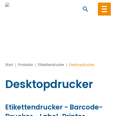
Skip
to
content
Start
|
Produkte
|
Etiketten­­drucker
|
Desktopdrucker
Desktopdrucker
Etikettendrucker - Barcode-