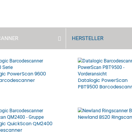
CANNER
HERSTELLER
gic PowerScan 9600
Barcodescanner
Datalogic PowerScan
PBT9500 Barcodescan
Newland BS20 Ringsca
gic QuickScan QM2400
descanner