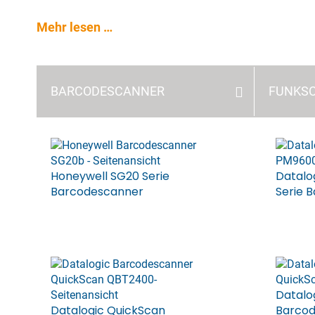
Mehr lesen …
BARCODE­­SCANNER
FUNKS
Honeywell SG20 Serie
Datalo
Barcodescanner
Serie 
Datalo
Datalogic QuickScan
Barco