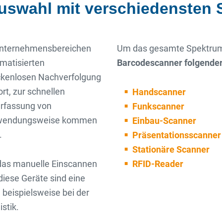
uswahl mit verschiedensten 
 Unternehmensbereichen
Um das gesamte Spektrum 
omatisierten
Barcodescanner folgender
ückenlosen Nachverfolgung
rt, zur schnellen
Handscanner
erfassung von
Funkscanner
erwendungsweise kommen
Einbau-Scanner
.
Präsentationsscanner
Stationäre Scanner
 das manuelle Einscannen
RFID-Reader
diese Geräte sind eine
 beispielsweise bei der
stik.