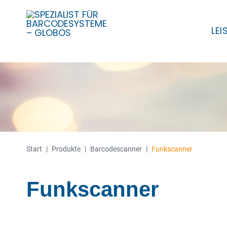
LE
Skip
to
content
Start
|
Produkte
|
Barcode­­scanner
|
Funkscanner
Funkscanner