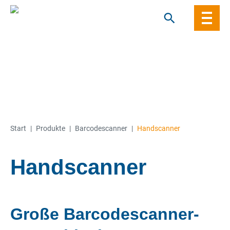
Skip
to
content
Start
|
Produkte
|
Barcode­­scanner
|
Handscanner
Handscanner
Große Barcode­scanner-