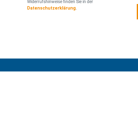
Widerrufshinweise finden Sie in der
Datenschutzerklärung
.
NEWSLETTER ABONNIEREN
Jetzt anmelden und auf d
Laufenden bleiben!