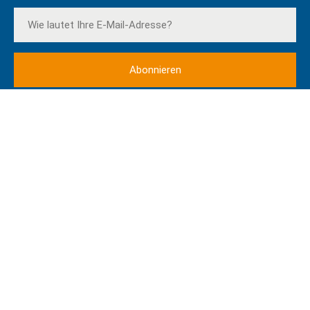
Ich akzeptiere den Datenschutzhinweis *
* Mit dem Absenden der Newsletteranmeldung erklären Sie sich damit
einverstanden, dass Ihre Daten an MailChimp übertragen werden. Weitere
Informationen und Widerrufshinweise finden Sie in der
Datenschutzerklärung
QUALITÄTSMANAGEMENT
GLOBOS Abläufe, Strukturen, Produkte und Dienstleistungen