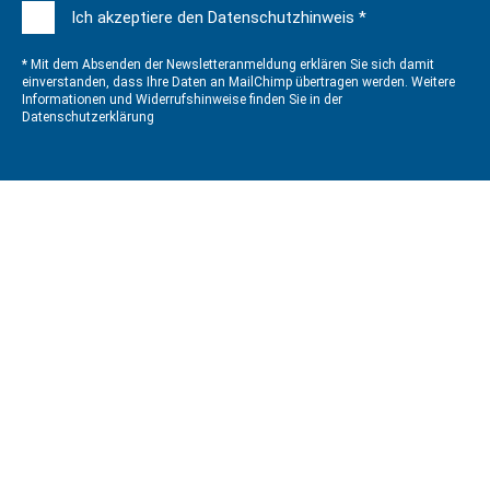
Ich akzeptiere den Datenschutzhinweis *
* Mit dem Absenden der Newsletteranmeldung erklären Sie sich damit
einverstanden, dass Ihre Daten an MailChimp übertragen werden. Weitere
Informationen und Widerrufshinweise finden Sie in der
Datenschutzerklärung
QUALITÄTSMANAGEMENT
GLOBOS Abläufe, Strukturen, Produkte und Dienstleistungen
sind
DIN EN ISO 9001:2015
zertifiziert.
KONTAKT
GLOBOS Logistik- und