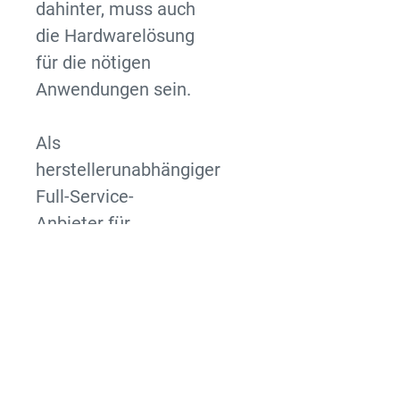
dahinter, muss auch
die Hardwarelösung
für die nötigen
Anwendungen sein.
Als
herstellerunabhängiger
Full-Service-
Anbieter für
Datenerfassungssysteme
präsentierte
GLOBOS auf einer
Fläche von 115 m²
eine breit
gefächerte Auswahl