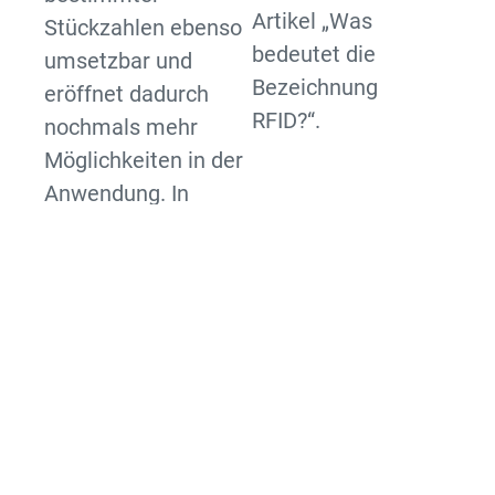
Artikel „Was
Stückzahlen ebenso
bedeutet die
umsetzbar und
Bezeichnung
eröffnet dadurch
RFID?“.
nochmals mehr
Möglichkeiten in der
Anwendung. In
Bereichen wie der
industriellen
Produktion, Logistik,
Instandhaltung,
Mode und Handel,
sicherheitsrelevante
Bereiche, Sport,
Freizeit,
Krankenhäuser und