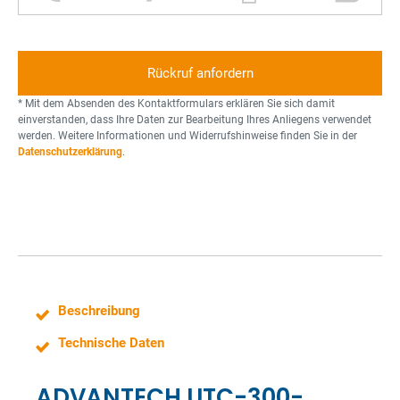
e
l
r
r
l
u
u
d
e
s
c
n
f
k
e
o
e
r
* Mit dem Absenden des Kontaktformulars erklären Sie sich damit
n
r
einverstanden, dass Ihre Daten zur Bearbeitung Ihres Anliegens verwendet
werden. Weitere Informationen und Widerrufshinweise finden Sie in der
Datenschutzerklärung
.
Beschreibung
Technische Daten
ADVANTECH UTC-300-