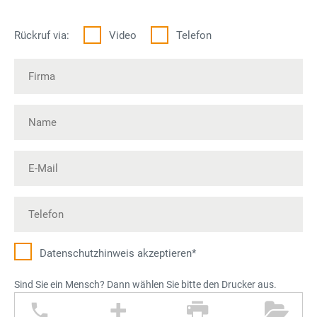
Rückruf via:
Video
Telefon
Datenschutz­hinweis akzeptieren*
Sind Sie ein Mensch? Dann wählen Sie bitte den Drucker aus.
T
P
D
O