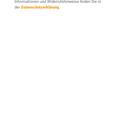
Informationen und Widerrufshinweise finden Sie in
der
Datenschutzerklärung
.
Sind Sie ein Mensch? Dann wählen Sie bitte das Zahnrad aus.
Zahnrad
Stift
Haus
Bri
NEWSLETTER ABONNIEREN