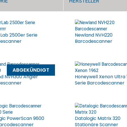
RIE
HERSTELLER
 Lab 2500er Serie
Newland NVH220
descanner
Barcodescanner
ABGEKÜNDIGT
d NVH300 Angler
Honeywell Xenon Ultra 
descanner
Serie Barcodescanner
gic PowerScan 9600
Datalogic Matrix 320
Barcodescanner
Stationäre Scanner