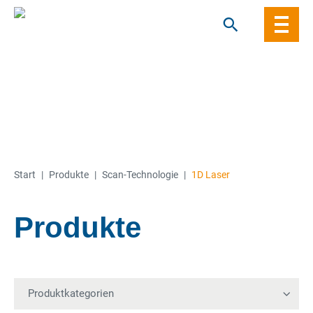
Skip
to
content
Start
|
Produkte
|
Scan-Technologie
|
1D Laser
Produkte