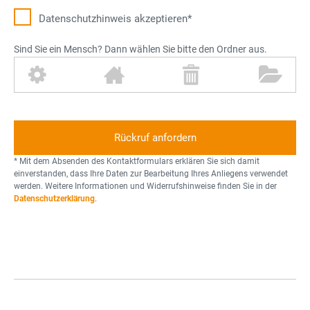
Datenschutz­hinweis akzeptieren*
Sind Sie ein Mensch? Dann wählen Sie bitte den Ordner aus.
Z
H
M
O
a
a
ü
r
h
u
l
d
n
s
l
n
r
t
e
a
o
r
* Mit dem Absenden des Kontaktformulars erklären Sie sich damit
d
n
einverstanden, dass Ihre Daten zur Bearbeitung Ihres Anliegens verwendet
werden. Weitere Informationen und Widerrufshinweise finden Sie in der
n
Datenschutzerklärung
.
e