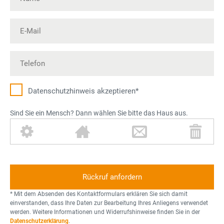
Datenschutz­hinweis akzeptieren*
Sind Sie ein Mensch? Dann wählen Sie bitte das Haus aus.
Z
H
B
M
a
a
r
ü
h
u
i
l
n
s
e
l
r
f
t
a
o
* Mit dem Absenden des Kontaktformulars erklären Sie sich damit
d
n
einverstanden, dass Ihre Daten zur Bearbeitung Ihres Anliegens verwendet
werden. Weitere Informationen und Widerrufshinweise finden Sie in der
n
Datenschutzerklärung
.