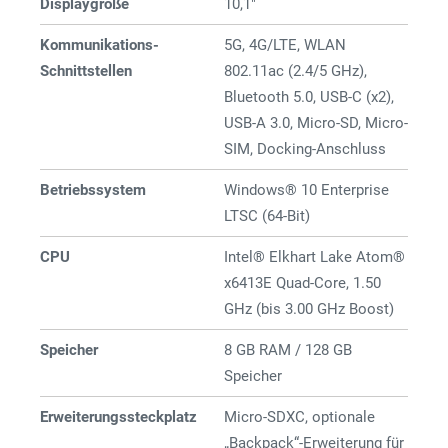
Displaygröße
10,1"
Kommunikations-
5G, 4G/LTE, WLAN
Schnittstellen
802.11ac (2.4/5 GHz),
Bluetooth 5.0, USB-C (x2),
USB-A 3.0, Micro-SD, Micro-
SIM, Docking-Anschluss
Betriebssystem
Windows® 10 Enterprise
LTSC (64-Bit)
CPU
Intel® Elkhart Lake Atom®
x6413E Quad-Core, 1.50
GHz (bis 3.00 GHz Boost)
Speicher
8 GB RAM / 128 GB
Speicher
Erweiterungssteckplatz
Micro-SDXC, optionale
„Backpack“-Erweiterung für