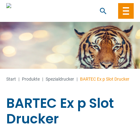
Skip
to
content
Start
|
Produkte
|
Spezial­drucker
|
BARTEC Ex p Slot Drucker
BARTEC Ex p Slot
Drucker