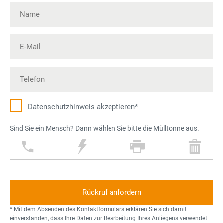
Datenschutz­hinweis akzeptieren*
Sind Sie ein Mensch? Dann wählen Sie bitte die Mülltonne aus.
T
B
D
M
e
l
r
ü
l
i
u
l
e
t
c
l
f
z
k
t
o
e
o
* Mit dem Absenden des Kontaktformulars erklären Sie sich damit
n
r
n
einverstanden, dass Ihre Daten zur Bearbeitung Ihres Anliegens verwendet