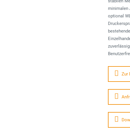
stabilen Me
minimalen A
optional W
Druckerspra
bestehende 
Einzelhande
zuverlässig
Benutzerfre
Zur 
Anfr
Dow