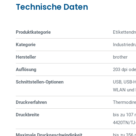
Technische Daten
Produktkategorie
Etiketten­­d
Kategorie
Industriedr
Hersteller
brother
Auflösung
203 dpi ode
Schnittstellen-Optionen
USB, USB-Ho
WLAN und 
Druckverfahren
Thermodire
Druckbreite
bis zu 107
4420TN/TJ
Maximale Druckgeschwindigkeit
bis zu 356 