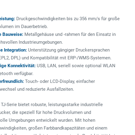
eistung:
Druckgeschwindigkeiten bis zu 356 mm/s für große
lumen im Dauerbetrieb.
e Bauweise:
Metallgehäuse und -rahmen für den Einsatz in
hsvollen Industrieumgebungen.
e Integration:
Unterstützung gängiger Druckersprachen
EPL2, DPL) und Kompatibilität mit ERP-/WMS-Systemen.
tige Konnektivität:
USB, LAN, seriell sowie optional WLAN
etooth verfügbar.
rfreundlich:
Touch- oder LCD-Display, einfacher
echsel und reduzierte Ausfallzeiten.
 TJ-Serie bietet robuste, leistungsstarke industrielle
ucker, die speziell für hohe Druckvolumen und
olle Umgebungen entwickelt wurden. Mit hohen
windigkeiten, großen Farbbandkapazitäten und einem