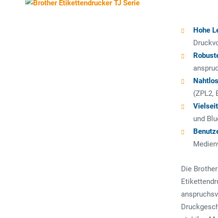
Hohe L
Druckvo
Robust
anspruc
Nahtlos
(ZPL2, 
Vielsei
und Blu
Benutze
Medienw
Die Brother
Etikettendr
anspruchsv
Druckgesch