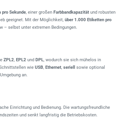
m pro Sekunde
, einer großen
Farbbandkapazität
und robusten
ieb geeignet. Mit der Möglichkeit,
über 1.000 Etiketten pro
ow – selbst unter extremen Bedingungen.
ie
ZPL2
,
EPL2
und
DPL
, wodurch sie sich mühelos in
 Schnittstellen wie
USB
,
Ethernet
,
seriell
sowie optional
IT-Umgebung an.
ache Einrichtung und Bedienung. Die wartungsfreundliche
andszeiten und senkt langfristig die Betriebskosten.