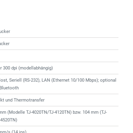
rucker
ucker
r 300 dpi (modellabhängig)
st, Seriell (RS-232), LAN (Ethernet 10/100 Mbps); optional
Bluetooth
kt und Thermotransfer
 mm (Modelle TJ-4020TN/TJ-4120TN) bzw. 104 mm (TJ-
-4520TN)
mm/s (14 ips)