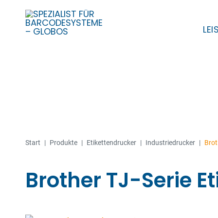
LE
Skip
to
content
Start
|
Produkte
|
Etiketten­­drucker
|
Industriedrucker
|
Brot
Brother TJ-Serie E