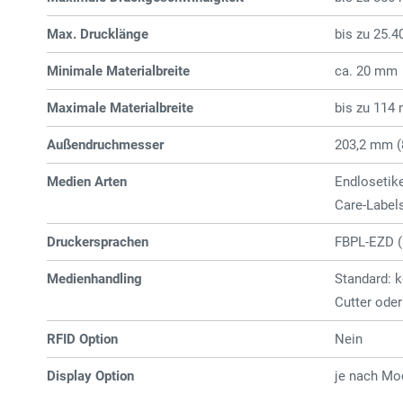
Max. Drucklänge
bis zu 25.
Minimale Materialbreite
ca. 20 mm
Maximale Materialbreite
bis zu 114
Außendruchmesser
203,2 mm (8
Medien Arten
Endlosetike
Care-Label
Druckersprachen
FBPL-EZD (
Medienhandling
Standard: k
Cutter oder
RFID Option
Nein
Display Option
je nach Mod