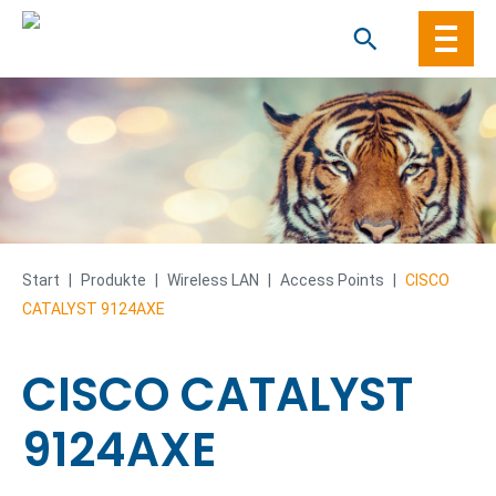
Skip
to
content
Start
|
Produkte
|
Wireless LAN
|
Access Points
|
CISCO
CATALYST 9124AXE
CISCO CATALYST
9124AXE