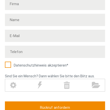
Datenschutz­hinweis akzeptieren*
Sind Sie ein Mensch? Dann wählen Sie bitte den Blitz aus.
Z
B
M
O
a
l
ü
r
h
i
l
d
n
t
l
n
r
z
t
e