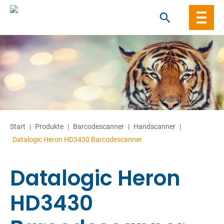
Skip
to
content
Start
|
Produkte
|
Barcode­­scanner
|
Handscanner
|
Datalogic Heron HD3430 Barcodescanner
Datalogic Heron
HD3430