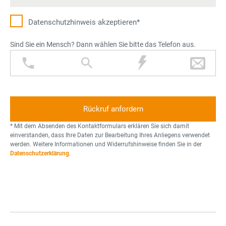
Datenschutz­hinweis akzeptieren*
Sind Sie ein Mensch? Dann wählen Sie bitte das Telefon aus.
T
L
B
B
e
u
l
r
l
p
i
i
e
e
t
e
f
z
f
o
* Mit dem Absenden des Kontaktformulars erklären Sie sich damit
n
einverstanden, dass Ihre Daten zur Bearbeitung Ihres Anliegens verwendet
werden. Weitere Informationen und Widerrufshinweise finden Sie in der
Datenschutzerklärung
.