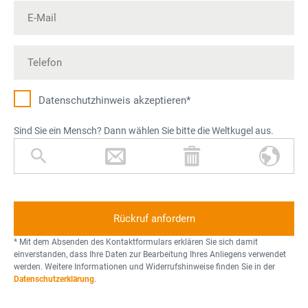
Datenschutz­hinweis akzeptieren*
Sind Sie ein Mensch? Dann wählen Sie bitte die Weltkugel aus.
L
B
M
W
u
r
ü
e
p
i
l
l
e
e
l
t
f
t
k
o
u
* Mit dem Absenden des Kontaktformulars erklären Sie sich damit
n
g
einverstanden, dass Ihre Daten zur Bearbeitung Ihres Anliegens verwendet
werden. Weitere Informationen und Widerrufshinweise finden Sie in der
n
e
Datenschutzerklärung
.
e
l