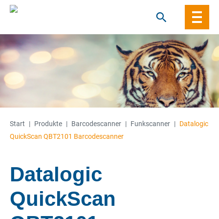
Skip
to
content
Start
|
Produkte
|
Barcode­­scanner
|
Funkscanner
|
Datalogic
QuickScan QBT2101 Barcodescanner
Datalogic
QuickScan