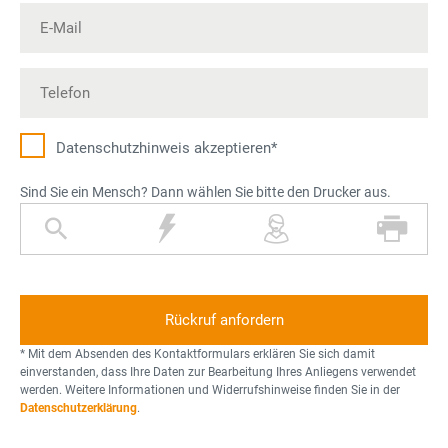
Datenschutz­hinweis akzeptieren*
Sind Sie ein Mensch? Dann wählen Sie bitte den Drucker aus.
L
B
P
D
u
l
e
r
p
i
r
u
e
t
s
c
z
o
k
n
e
* Mit dem Absenden des Kontaktformulars erklären Sie sich damit
r
einverstanden, dass Ihre Daten zur Bearbeitung Ihres Anliegens verwendet
werden. Weitere Informationen und Widerrufshinweise finden Sie in der
Datenschutzerklärung
.