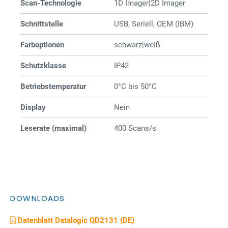
Scan-Technologie
1D Imager|2D Imager
Schnittstelle
USB, Seriell, OEM (IBM)
Farboptionen
schwarz|weiß
Schutzklasse
IP42
Betriebstemperatur
0°C bis 50°C
Display
Nein
Leserate (maximal)
400 Scans/s
DOWNLOADS
Datenblatt Datalogic QD2131 (DE)