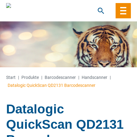
Skip
to
content
Start
|
Produkte
|
Barcode­­scanner
|
Handscanner
|
Datalogic QuickScan QD2131 Barcodescanner
Datalogic
QuickScan QD2131