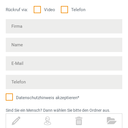
Rückruf via:
Video
Telefon
Datenschutz­hinweis akzeptieren*
Sind Sie ein Mensch? Dann wählen Sie bitte den Ordner aus.
S
P
M
O
t
e
ü
r