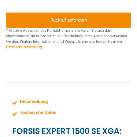
i
r
l
d
f
s
l
n
t
o
t
e
n
o
r
* Mit dem Absenden des Kontaktformulars erklären Sie sich damit
n
einverstanden, dass Ihre Daten zur Bearbeitung Ihres Anliegens verwendet
werden. Weitere Informationen und Widerrufshinweise finden Sie in der
n
Datenschutzerklärung
.
e
Beschreibung
Technische Daten
FORSIS EXPERT 1500 SE XGA: