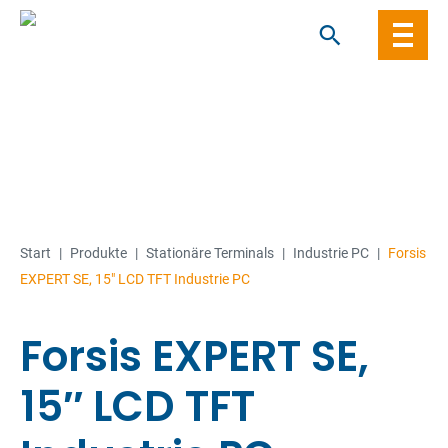
Skip
to
content
Start
|
Produkte
|
Stationäre Terminals
|
Industrie PC
|
Forsis
EXPERT SE, 15″ LCD TFT Industrie PC
Forsis EXPERT SE,
15″ LCD TFT