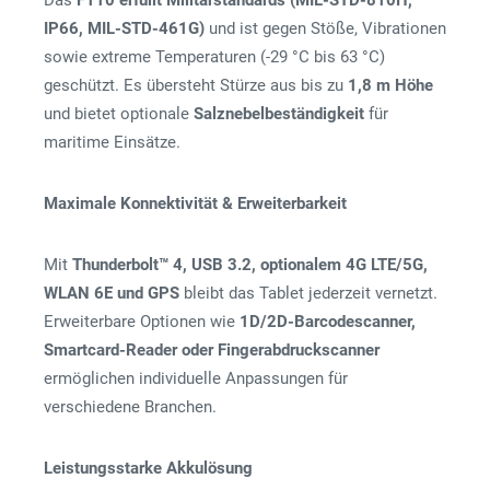
Das
F110 erfüllt Militärstandards (MIL-STD-810H,
IP66, MIL-STD-461G)
und ist gegen Stöße, Vibrationen
sowie extreme Temperaturen (-29 °C bis 63 °C)
geschützt. Es übersteht Stürze aus bis zu
1,8 m Höhe
und bietet optionale
Salznebelbeständigkeit
für
maritime Einsätze.
Maximale Konnektivität & Erweiterbarkeit
Mit
Thunderbolt™ 4, USB 3.2, optionalem 4G LTE/5G,
WLAN 6E und GPS
bleibt das Tablet jederzeit vernetzt.
Erweiterbare Optionen wie
1D/2D-Barcodescanner,
Smartcard-Reader oder Fingerabdruckscanner
ermöglichen individuelle Anpassungen für
verschiedene Branchen.
Leistungsstarke Akkulösung