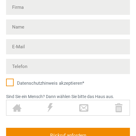
Datenschutz­hinweis akzeptieren*
Sind Sie ein Mensch? Dann wählen Sie bitte das Haus aus.
H
B
B
M
a
l
r
ü
u
i
i
l
s
t
e
l