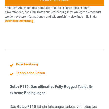
z
f
t
o
* Mit dem Absenden des Kontaktformulars erklären Sie sich damit
n
einverstanden, dass Ihre Daten zur Bearbeitung Ihres Anliegens verwendet
werden. Weitere Informationen und Widerrufshinweise finden Sie in der
n
Datenschutzerklärung
.
e
Beschreibung
Technische Daten
Getac F110: Das ultimative Fully Rugged Tablet für
extreme Bedingungen
Das
Getac F110
ist ein leistungsstarkes, vollrobustes