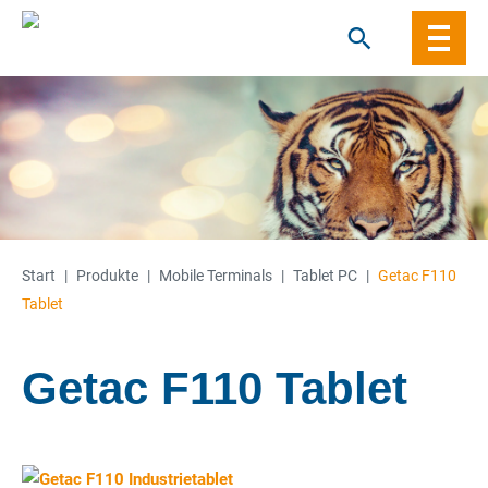
Skip
to
content
Start
|
Produkte
|
Mobile Terminals
|
Tablet PC
|
Getac F110
Tablet
Getac F110 Tablet