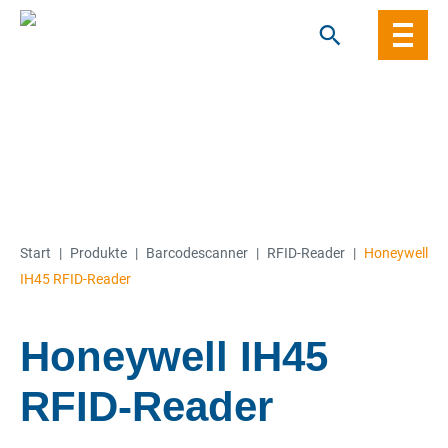
Skip
to
content
Start
|
Produkte
|
Barcode­­scanner
|
RFID-Reader
|
Honeywell
IH45 RFID-Reader
Honeywell IH45
RFID-Reader