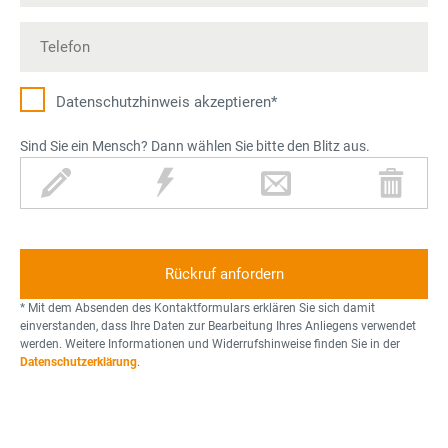
Datenschutz­hinweis akzeptieren*
Sind Sie ein Mensch? Dann wählen Sie bitte den Blitz aus.
S
B
B
M
t
l
r
ü
i
i
i
l
f
t
e
l
t
z
f
t
o
* Mit dem Absenden des Kontaktformulars erklären Sie sich damit
n
einverstanden, dass Ihre Daten zur Bearbeitung Ihres Anliegens verwendet
werden. Weitere Informationen und Widerrufshinweise finden Sie in der
n
Datenschutzerklärung
.
e