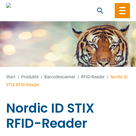
Skip
to
content
Start
|
Produkte
|
Barcode­­scanner
|
RFID-Reader
|
Nordic ID
STIX RFID-Reader
Nordic ID STIX
RFID-Reader