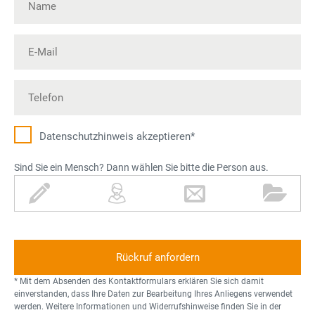
Datenschutz­hinweis akzeptieren*
Sind Sie ein Mensch? Dann wählen Sie bitte die Person aus.
S
P
B
O
t
e
r
r
i
r
i
d
f
s
e
n
t
o
f
e
n
r
* Mit dem Absenden des Kontaktformulars erklären Sie sich damit
einverstanden, dass Ihre Daten zur Bearbeitung Ihres Anliegens verwendet
werden. Weitere Informationen und Widerrufshinweise finden Sie in der