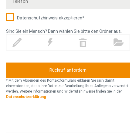
Datenschutz­hinweis akzeptieren*
Sind Sie ein Mensch? Dann wählen Sie bitte den Ordner aus.
S
B
M
O
t
l
ü
r
i
i
l
d
f
t
l
n
t
z
t
e
o
r
* Mit dem Absenden des Kontaktformulars erklären Sie sich damit
n
einverstanden, dass Ihre Daten zur Bearbeitung Ihres Anliegens verwendet
werden. Weitere Informationen und Widerrufshinweise finden Sie in der
n
Datenschutzerklärung
.
e