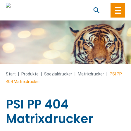
Skip
to
content
Start
|
Produkte
|
Spezial­drucker
|
Matrixdrucker
|
PSI PP
404 Matrixdrucker
PSI PP 404
Matrixdrucker