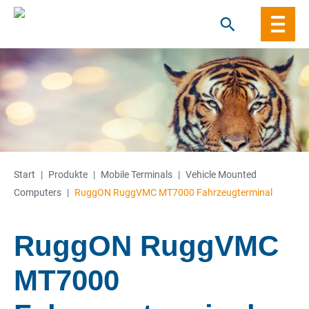
Skip
to
content
Start
|
Produkte
|
Mobile Terminals
|
Vehicle Mounted
Computers
|
RuggON RuggVMC MT7000 Fahrzeugterminal
RuggON RuggVMC
MT7000