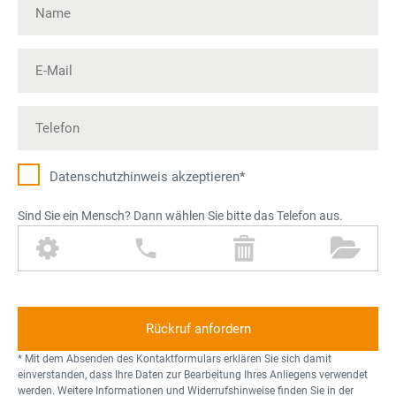
Datenschutz­hinweis akzeptieren*
Sind Sie ein Mensch? Dann wählen Sie bitte das Telefon aus.
Z
T
M
O
a
e
ü
r
h
l
l
d
n
e
l
n
r
f
t
e
a
o
o
r
* Mit dem Absenden des Kontaktformulars erklären Sie sich damit
d
n
n
einverstanden, dass Ihre Daten zur Bearbeitung Ihres Anliegens verwendet
werden. Weitere Informationen und Widerrufshinweise finden Sie in der