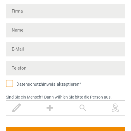
Datenschutz­hinweis akzeptieren*
Sind Sie ein Mensch? Dann wählen Sie bitte die Person aus.
S
P
L
P
t
l
u
e
i
u
p
r
f
s
e
s