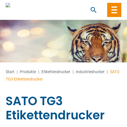
Skip
to
content
Start
|
Produkte
|
Etiketten­­drucker
|
Industriedrucker
|
SATO
TG3 Etikettendrucker
SATO TG3
Etikettendrucker