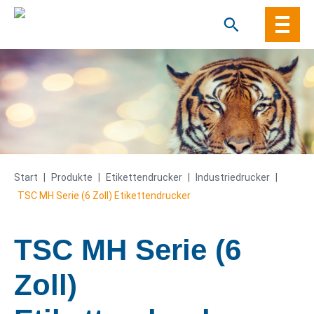
Skip
to
content
Start
|
Produkte
|
Etiketten­­drucker
|
Industriedrucker
|
TSC MH Serie (6 Zoll) Etikettendrucker
TSC MH Serie (6
Zoll)