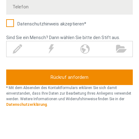
Datenschutz­hinweis akzeptieren*
Sind Sie ein Mensch? Dann wählen Sie bitte den Stift aus.
S
B
W
O
t
l
e
r
i
i
l
d
f
t
t
n
t
z
k
e
u
r
* Mit dem Absenden des Kontaktformulars erklären Sie sich damit
g
einverstanden, dass Ihre Daten zur Bearbeitung Ihres Anliegens verwendet
werden. Weitere Informationen und Widerrufshinweise finden Sie in der
e
Datenschutzerklärung
.
l