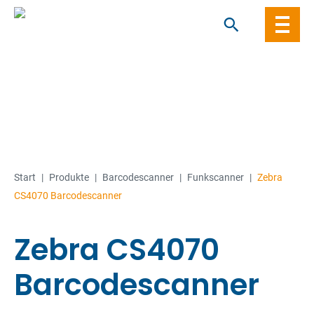
Skip
to
content
Start
|
Produkte
|
Barcode­­scanner
|
Funkscanner
|
Zebra
CS4070 Barcodescanner
Zebra CS4070
Barcodescanner