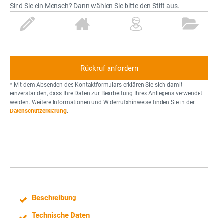
Sind Sie ein Mensch? Dann wählen Sie bitte den Stift aus.
S
H
P
O
t
a
e
r
i
u
r
d
f
s
s
n
t
o
e
n
r
* Mit dem Absenden des Kontaktformulars erklären Sie sich damit
einverstanden, dass Ihre Daten zur Bearbeitung Ihres Anliegens verwendet
werden. Weitere Informationen und Widerrufshinweise finden Sie in der
Datenschutzerklärung
.
Beschreibung
Technische Daten