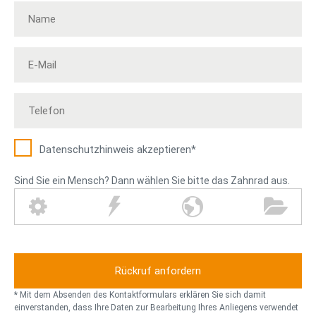
Datenschutz­hinweis akzeptieren*
Sind Sie ein Mensch? Dann wählen Sie bitte das Zahnrad aus.
Z
B
W
O
a
l
e
r
h
i
l
d
n
t
t
n
r
z
k
e
a
u
r
* Mit dem Absenden des Kontaktformulars erklären Sie sich damit
d
g
einverstanden, dass Ihre Daten zur Bearbeitung Ihres Anliegens verwendet