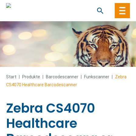
Skip
to
content
Start
|
Produkte
|
Barcode­­scanner
|
Funkscanner
|
Zebra
CS4070 Healthcare Barcodescanner
Zebra CS4070
Healthcare