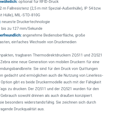
ewöhnlich:
optional für RFID-Druck
2 m Fallresistenz (2,5 m mit Spezial-Außenhülle), IP 54 bzw.
it Hülle), MIL-STD-810G
:
neueste Druckertechnologie
:
bis zu 127 mm/Sekunde
rfreundlich:
angenehme Bedienoberfläche, große
asten, einfaches Wechseln von Druckmedien
mpakten, tragbaren Thermodirektdruckern ZQ511 und ZQ521
 Zebra eine neue Generation von mobilen Druckern für eine
ndungsbandbreite. Sie sind für den Druck von Quittungen
en gedacht und ermöglichen auch die Nutzung von Linerless-
 Option gibt es beide Druckermodelle auch mit der Fähigkeit
ags zu drucken. Der ZQ511 und der ZQ521 wurden für den
n Gebrauch sowohl drinnen als auch draußen konzipiert.
sie besonders widerstandsfähig. Sie zeichnen sich durch
ragende Druckqualität aus.