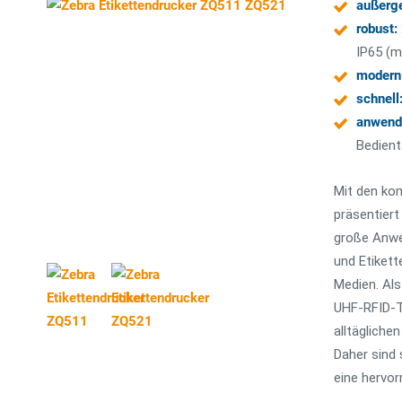
außerg
robust:
IP65 (m
modern
schnell
anwende
Bedient
Mit den ko
präsentiert
große Anwe
und Etikett
Medien. Als
UHF-RFID-T
alltägliche
Daher sind 
eine hervor