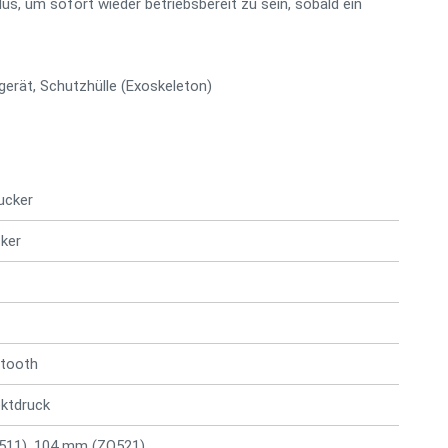
s, um sofort wieder betriebsbereit zu sein, sobald ein
erät, Schutzhülle (Exoskeleton)
rucker
cker
tooth
ktdruck
511), 104 mm (ZQ521)