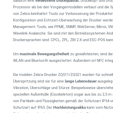
dadurch eine
verbesserte Druckqualität.
Druckkopf und Druc
Prozessor als bei den Vorgängermodellen verbaut und die Sp
von Zebra beinhaltet Tools zur Verbesserung der Produkti
Konfiguration und Echtzeit-Überwachung der Drucker werden
Management-Tools, wie PPME, SNMP, WebServer, Mirror, V
Wavelink Avalanche. Sie sind mit den Betriebssystemen And
Druckersprachen sind: CPCL, ZPL, ZBI 2.X und ESC-POS kan
Um
maximale Bewegungsfreiheit
zu gewährleisten, sind di
WLAN und Bluetooth ausgestattet. Außerdem ist NFC integr
Die mobilen Zebra-Drucker ZQ511/ZQ521 wurden für schnell 
Überspritzung sind sie für eine
lange Lebensdauer
ausgelegt
Vibration, Überschläge und Stürze. Beispielsweise übersteh
speziellen Außenhülle (Exoskeleton) sogar aus bis zu 2,5 m
von Partikeln und Flüssigkeiten gemäß der Schutzart IP54 ve
Schutzart auf IP65. Der
Hochleistungsakku
kann vom Nutzer