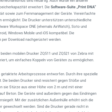
kmechanismus sind neuartig. Auch wurde ein anderer
eicherkapazität erweitert. Die
Software-Suite „Print DNA“
vität sowie zum Fernmanagement der Geräte. Vereinfachte
 ermöglicht. Die Drucker unterstützen unterschiedliche
Mware Workspace ONE (ehemals AirWatch), Soto und
roid, Windows Mobile und iOS kompatibel. Die
n per Download nachgerüstet werden.
e beiden mobilen Drucker ZQ511 und ZQ521 von Zebra mit
iert, um einfaches Koppeln von Geräten zu ermöglichen.
getaktete Arbeitsprozesse entworfen. Durch ihre spezielle
. Die beiden Drucker sind resistent gegen Stöße und
en sie Stürze aus einer Höhe von 2 m und mit einer
 auf Beton. Die Geräte sind außerdem gegen das Eindringen
rsiegelt. Mit der zusätzlichen Außenhülle erhöht sich die
 gewechselt werden. Sind die Drucker gerade nicht in