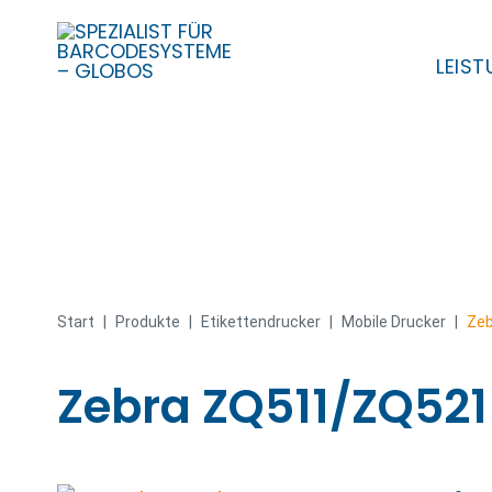
LEIS
Skip
to
content
Start
|
Produkte
|
Etiketten­­drucker
|
Mobile Drucker
|
Zeb
Zebra ZQ511/ZQ521