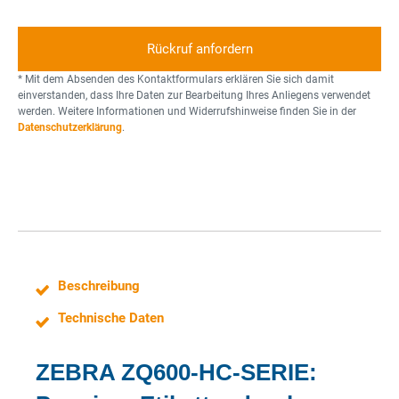
p
u
l
d
e
c
l
n
k
t
e
e
o
r
* Mit dem Absenden des Kontaktformulars erklären Sie sich damit
r
n
einverstanden, dass Ihre Daten zur Bearbeitung Ihres Anliegens verwendet
werden. Weitere Informationen und Widerrufshinweise finden Sie in der
n
Datenschutzerklärung
.
e
Beschreibung
Technische Daten
ZEBRA ZQ600-HC-SERIE: