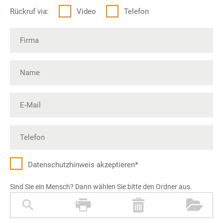
Rückruf via:
Video
Telefon
Datenschutz­hinweis akzeptieren*
Sind Sie ein Mensch? Dann wählen Sie bitte den Ordner aus.
L
D
M
O
u
r
ü
r