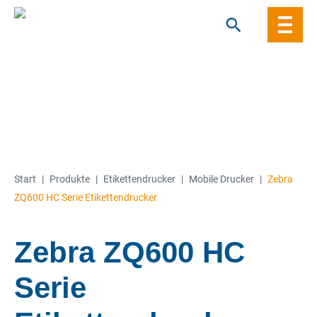
Skip
to
content
Start
|
Produkte
|
Etiketten­­drucker
|
Mobile Drucker
|
Zebra
ZQ600 HC Serie Etikettendrucker
Zebra ZQ600 HC
Serie