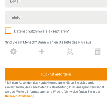
Datenschutz­hinweis akzeptieren*
Sind Sie ein Mensch? Dann wählen Sie bitte das Plus aus.
Z
P
P
M
a
l
e
ü
h
u
r
l
n
s
s
l
r
o
t
a
n
o
* Mit dem Absenden des Kontaktformulars erklären Sie sich damit
d
n
einverstanden, dass Ihre Daten zur Bearbeitung Ihres Anliegens verwendet
werden. Weitere Informationen und Widerrufshinweise finden Sie in der
n
Datenschutzerklärung
.
e