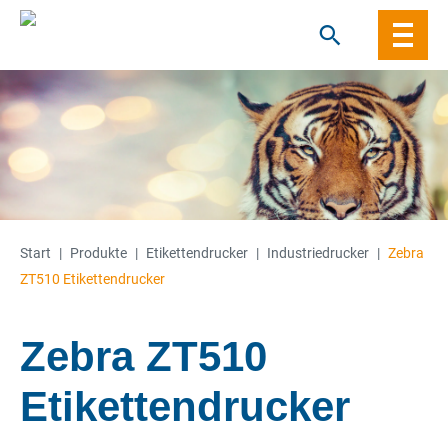
Skip
to
content
Start
|
Produkte
|
Etiketten­­drucker
|
Industriedrucker
|
Zebra
ZT510 Etikettendrucker
Zebra ZT510
Etikettendrucker