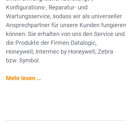
Konfigurations-, Reparatur- und
Wartungsservice, sodass wir als universeller
Ansprechpartner für unsere Kunden fungieren
können. Sie erhalten von uns den Service und
die Produkte der Firmen Datalogic,
Honeywell, Intermec by Honeywell, Zebra
bzw. Symbol.
Mehr lesen …
Warum Barcodescanner
Welcher Barcode Scanner ist
eingesetzt werden sollten
der richtige – USB, Bluetooth