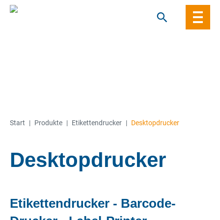
Skip
to
content
Start
|
Produkte
|
Etiketten­­drucker
|
Desktopdrucker
Desktopdrucker
Etikettendrucker - Barcode-