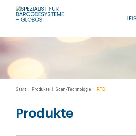
LE
Skip
to
content
Start
|
Produkte
|
Scan-Technologie
|
RFID
Produkte