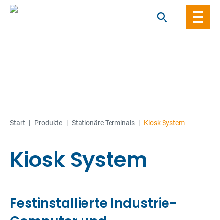
Skip
to
content
Start
|
Produkte
|
Stationäre Terminals
|
Kiosk System
Kiosk System
Festinstallierte Industrie-