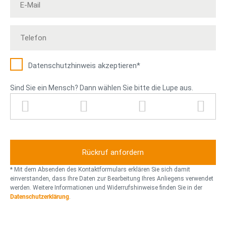
Datenschutz­hinweis akzeptieren*
Sind Sie ein Mensch? Dann wählen Sie bitte die Lupe aus.
Z
T
L
B
a
e
u
r
h
l
p
i
n
e
e
e
r
f
f
a
o
* Mit dem Absenden des Kontaktformulars erklären Sie sich damit
d
n
einverstanden, dass Ihre Daten zur Bearbeitung Ihres Anliegens verwendet
werden. Weitere Informationen und Widerrufshinweise finden Sie in der
Datenschutzerklärung
.