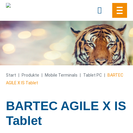
Skip
to
content
Start
|
Produkte
|
Mobile Terminals
|
Tablet PC
|
BARTEC
AGILE X IS Tablet
BARTEC AGILE X IS
Tablet