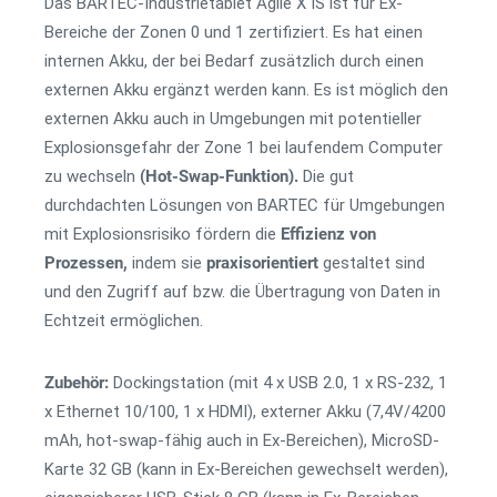
Das BARTEC-Industrietablet Agile X IS ist für Ex-
Bereiche der Zonen 0 und 1 zertifiziert. Es hat einen
internen Akku, der bei Bedarf zusätzlich durch einen
externen Akku ergänzt werden kann. Es ist möglich den
externen Akku auch in Umgebungen mit potentieller
Explosionsgefahr der Zone 1 bei laufendem Computer
zu wechseln
(Hot-Swap-Funktion).
Die gut
durchdachten Lösungen von BARTEC für Umgebungen
mit Explosionsrisiko fördern die
Effizienz von
Prozessen,
indem sie
praxisorientiert
gestaltet sind
und den Zugriff auf bzw. die Übertragung von Daten in
Echtzeit ermöglichen.
Zubehör:
Dockingstation (mit 4 x USB 2.0, 1 x RS-232, 1
x Ethernet 10/100, 1 x HDMI), externer Akku (7,4V/4200
mAh, hot-swap-fähig auch in Ex-Bereichen), MicroSD-
Karte 32 GB (kann in Ex-Bereichen gewechselt werden),