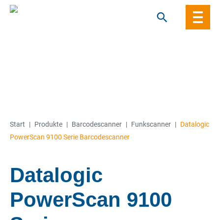
Skip
to
content
Start
|
Produkte
|
Barcode­­scanner
|
Funkscanner
|
Datalogic
PowerScan 9100 Serie Barcodescanner
Datalogic
PowerScan 9100