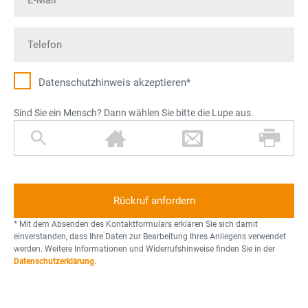
Datenschutz­hinweis akzeptieren*
Sind Sie ein Mensch? Dann wählen Sie bitte die Lupe aus.
L
H
B
D
u
a
r
r
p
u
i
u
e
s
e
c
f
k
e
* Mit dem Absenden des Kontaktformulars erklären Sie sich damit
r
einverstanden, dass Ihre Daten zur Bearbeitung Ihres Anliegens verwendet
werden. Weitere Informationen und Widerrufshinweise finden Sie in der
Datenschutzerklärung
.