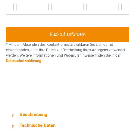
T
B
P
M
e
l
e
ü
l
i
r
l
e
t
s
l
f
z
o
t
o
n
o
* Mit dem Absenden des Kontaktformulars erklären Sie sich damit
n
n
einverstanden, dass Ihre Daten zur Bearbeitung Ihres Anliegens verwendet
werden. Weitere Informationen und Widerrufshinweise finden Sie in der
n
Datenschutzerklärung
.
e
Beschreibung
Technische Daten