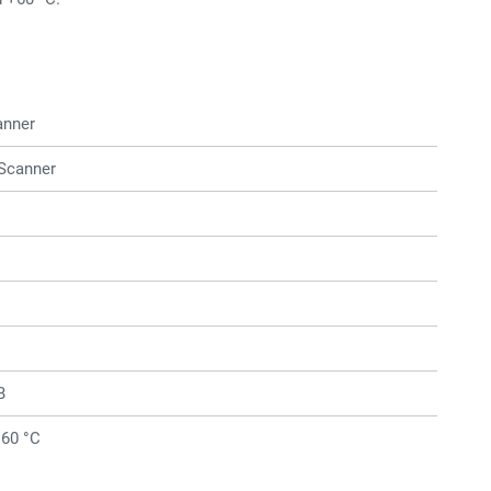
anner
 Scanner
B
+60 °C