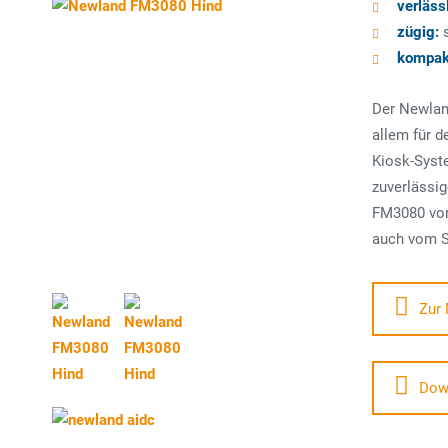
verläss
zügig:
s
kompak
Der Newland
allem für d
Kiosk-Syste
zuverlässi
FM3080 von
auch vom S
Zur 
Dow