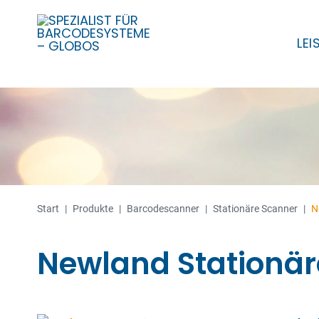
LE
Skip
to
content
Start
|
Produkte
|
Barcode­­scanner
|
Stationäre Scanner
|
N
Newland Stationär