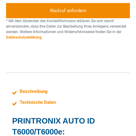
s
s
l
t
o
t
k
n
o
u
* Mit dem Absenden des Kontaktformulars erklären Sie sich damit
n
g
einverstanden, dass Ihre Daten zur Bearbeitung Ihres Anliegens verwendet
werden. Weitere Informationen und Widerrufshinweise finden Sie in der
n
e
Datenschutzerklärung
.
e
l
Beschreibung
Technische Daten
PRINTRONIX AUTO ID
T6000/T6000e: