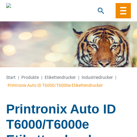
Skip
to
content
Start
|
Produkte
|
Etiketten­­drucker
|
Industriedrucker
|
Printronix Auto ID T6000/T6000e Etikettendrucker
Printronix Auto ID
T6000/T6000e