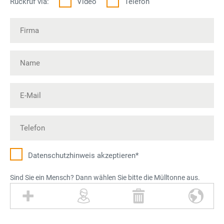
Rückruf via:
Video
Telefon
Datenschutz­hinweis akzeptieren*
Sind Sie ein Mensch? Dann wählen Sie bitte die Mülltonne aus.
P
P
M
W
l
e
ü
e
u
r
l
l