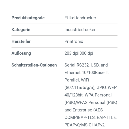
Produktkategorie
Etiketten­­drucker
Kategorie
Industriedrucker
Hersteller
Printronix
Auflösung
203 dpi|300 dpi
Schnittstellen-Optionen
Serial RS232, USB, and
Ethernet 10/100Base T,
Parallel, WiFi
(802.11a/b/g/n), GPIO, WEP
40/128bit, WPA Personal
(PSK),WPA2 Personal (PSK)
and Enterprise (AES
CCMP)EAP-TLS, EAP-TTLs,
PEAPv0/MS-CHAPv2,