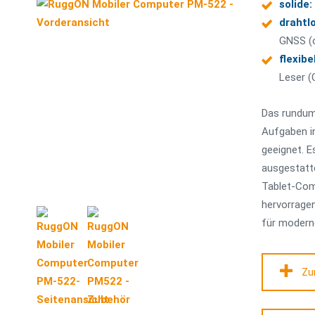
solide:
drahtl
GNSS (o
flexibel
Leser (
Das rundum 
Aufgaben i
geeignet. E
ausgestatte
Tablet-Com
hervorragen
für modern
Zu