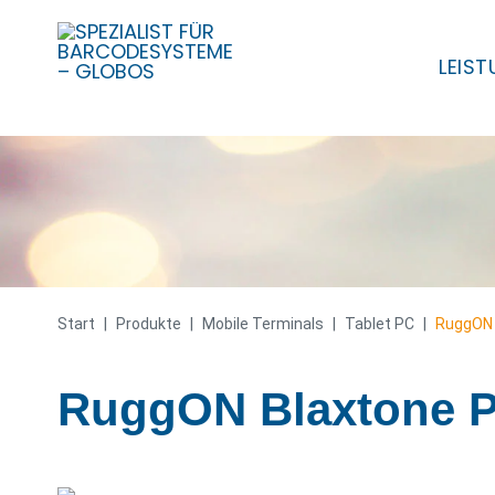
LEIS
Skip
to
content
Start
|
Produkte
|
Mobile Terminals
|
Tablet PC
|
RuggON 
RuggON Blaxtone P