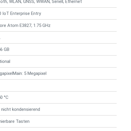
ooth, WLAN, GNSS, WWAN, Seriell, Ethernet
 IoT Enterprise Entry
 Core Atom E3827, 1.75 GHz
L
56 GB
tional
gapixelMain: 5 Megapixel
50 °C
 nicht kondensierend
ierbare Tasten