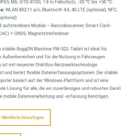
IP65, MIL-STD-810G, 1.8 m Fallschutz, -20 °C bis +50 °C
os:
WLAN 802.11 a/c, Bluetooth 4.0, 4G LTE (optional), NFC,
ptional)
:
aufsteckbare Module – Barcodescanner, Smart-Card-
CAC) + GNSS, Magnetstreifenleser
stabile RuggON Blaxtone PM-522-Tablet ist ideal für
n Außenbereichen und für die Nutzung in Fahrzeugen
s ist mit neuester Drahtlos-Netzwerktechnologie
t und bietet flexible Datenerfassungsoptionen. Der stabile
puter basiert auf der Windows-Plattform und ist eine
de Lösung für alle, die ein zuverlässiges und robustes Gerät
e mobile Datenverarbeitung und -erfassung benötigen.
r Merkliste hinzufügen