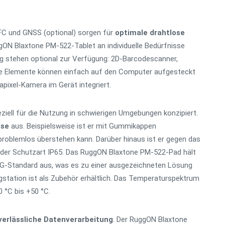
NFC und GNSS (optional) sorgen für
optimale drahtlose
gON Blaxtone PM-522-Tablet an individuelle Bedürfnisse
g stehen optional zur Verfügung: 2D-Barcodescanner,
se Elemente können einfach auf den Computer aufgesteckt
pixel-Kamera im Gerät integriert.
ell für die Nutzung in schwierigen Umgebungen konzipiert.
ise
aus. Beispielsweise ist er mit Gummikappen
problemlos überstehen kann. Darüber hinaus ist er gegen das
 der Schutzart IP65. Das RuggON Blaxtone PM-522-Pad hält
-Standard aus, was es zu einer ausgezeichneten Lösung
gstation ist als Zubehör erhältlich. Das Temperaturspektrum
 °C bis +50 °C.
verlässliche Datenverarbeitung
. Der RuggON Blaxtone