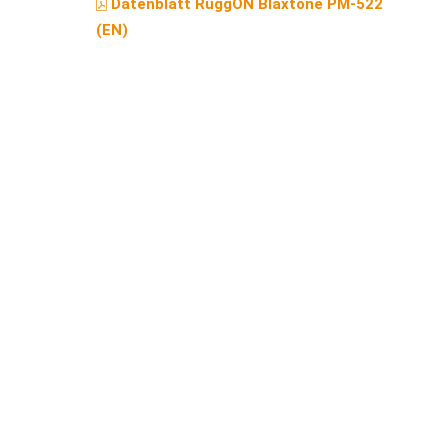
Datenblatt RuggON Blaxtone PM-522
(EN)