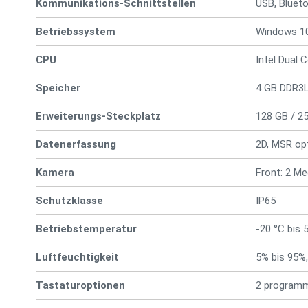
Kommunikations-Schnittstellen
USB, Bluet
Betriebssystem
Windows 10
CPU
Intel Dual
Speicher
4 GB DDR3
Erweiterungs-Steckplatz
128 GB / 2
Datenerfassung
2D, MSR op
Kamera
Front: 2 Me
Schutzklasse
IP65
Betriebstemperatur
-20 °C bis 
Luftfeuchtigkeit
5% bis 95%,
Tastaturoptionen
2 programm