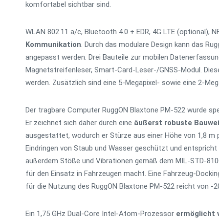
komfortabel sichtbar sind.
WLAN 802.11 a/c, Bluetooth 4.0 + EDR, 4G LTE (optional), 
Kommunikation
. Durch das modulare Design kann das Rug
angepasst werden. Drei Bauteile zur mobilen Datenerfassun
Magnetstreifenleser, Smart-Card-Leser-/GNSS-Modul. Die
werden. Zusätzlich sind eine 5-Megapixel- sowie eine 2-Mega
Der tragbare Computer RuggON Blaxtone PM-522 wurde spezi
Er zeichnet sich daher durch eine
äußerst robuste Bauwe
ausgestattet, wodurch er Stürze aus einer Höhe von 1,8 m 
Eindringen von Staub und Wasser geschützt und entspricht
außerdem Stöße und Vibrationen gemäß dem MIL-STD-810G
für den Einsatz in Fahrzeugen macht. Eine Fahrzeug-Dockin
für die Nutzung des RuggON Blaxtone PM-522 reicht von -20
Ein 1,75 GHz Dual-Core Intel-Atom-Prozessor
ermöglicht 