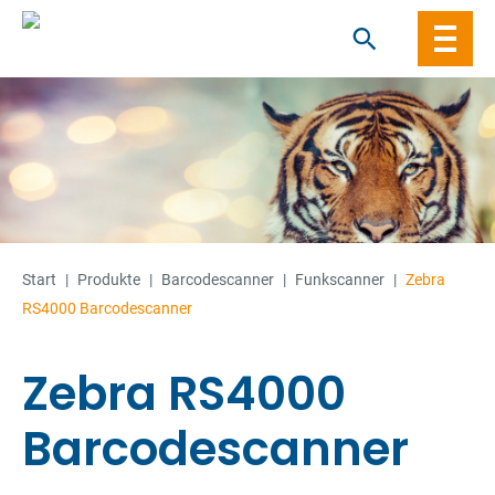
Skip
to
content
Start
|
Produkte
|
Barcode­­scanner
|
Funkscanner
|
Zebra
RS4000 Barcodescanner
Zebra RS4000
Barcodescanner