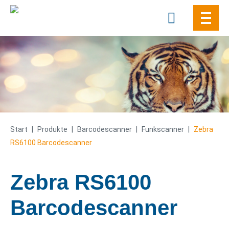
Skip
to
content
Start
|
Produkte
|
Barcode­­scanner
|
Funkscanner
|
Zebra
RS6100 Barcodescanner
Zebra RS6100
Barcodescanner