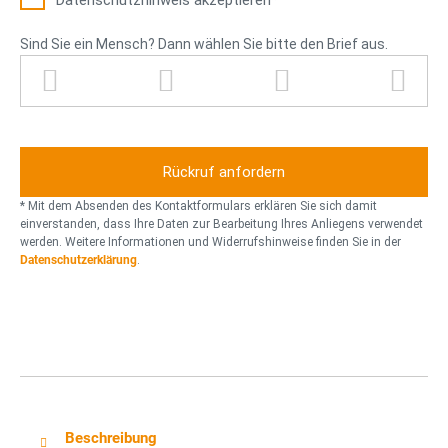
Datenschutz­hinweis akzeptieren*
Sind Sie ein Mensch? Dann wählen Sie bitte den Brief aus.
P
B
D
M
l
r
r
ü
u
i
u
l
s
e
c
l
f
k
t
e
o
* Mit dem Absenden des Kontaktformulars erklären Sie sich damit
r
n
einverstanden, dass Ihre Daten zur Bearbeitung Ihres Anliegens verwendet
werden. Weitere Informationen und Widerrufshinweise finden Sie in der
n
Datenschutzerklärung
.
e
Beschreibung