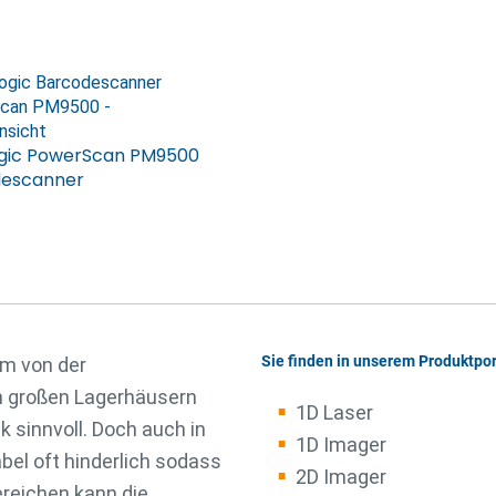
gic PowerScan PM9500
descanner
Sie finden in unserem Produktpor
em von der
in großen Lagerhäusern
1D Laser
 sinnvoll. Doch auch in
1D Imager
el oft hinderlich sodass
2D Imager
ereichen kann die