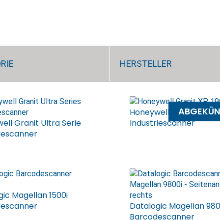
RIE
HERSTELLER
ABGEKÜN
Honeywell Granit XP 1990
ll Granit Ultra Serie
Industriescanner
descanner
gic Magellan 1500i
descanner
Datalogic Magellan 980
Barcodescanner