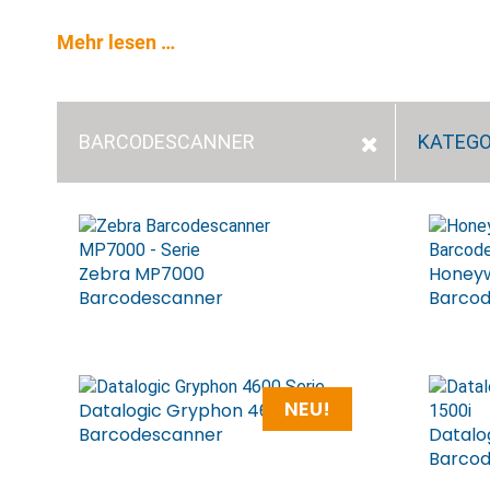
Mehr lesen …
BARCODE­­SCANNER
KATEGO
Zebra MP7000
Honeywe
Barcodescanner
Barco
NEU!
Datalogic Gryphon 4600 Serie
Barcodescanner
Datalo
Barco