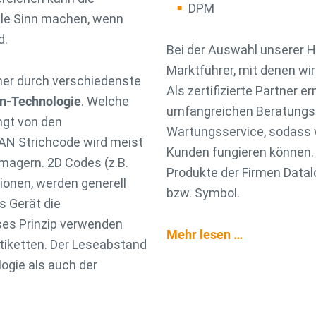
DPM
lle Sinn machen, wenn
d.
Bei der Auswahl unserer He
Marktführer, mit denen wi
ner durch verschiedenste
Als zertifizierte Partner 
n-Technologie
. Welche
umfangreichen Beratungs-,
ngt von den
Wartungsservice, sodass w
AN Strichcode wird meist
Kunden fungieren können. 
Imagern. 2D Codes (z.B.
Produkte der Firmen Datal
ionen, werden generell
bzw. Symbol.
s Gerät die
eses Prinzip verwenden
Mehr lesen …
iketten. Der Leseabstand
ogie als auch der