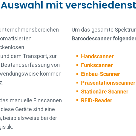
-Auswahl mit verschiedens
n Unternehmensbereichen
Um das gesamte Spektrum
tomatisierten
Barcodescanner folgender
ückenlosen
 und dem Transport, zur
Handscanner
r Bestandserfassung von
Funkscanner
erwendungsweise kommen
Einbau-Scanner
z.
Präsentationsscanner
Stationäre Scanner
 das manuelle Einscannen
RFID-Reader
diese Geräte sind eine
 beispielsweise bei der
istik.