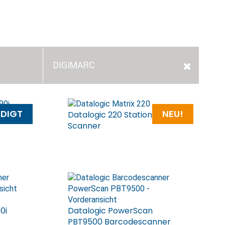
DIGIMARC
DIGT
NEU!
i/1991i
Datalogic 220 Stationärer
Scanner
0i
Datalogic PowerScan
PBT9500 Barcodescanner